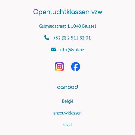
Openluchtklassen vzw
Guimardstraat 1 1040 Brussel
+32 (0) 2 511 82 01
info@vok.be
aanbod
België
sneeuwklassen
stad