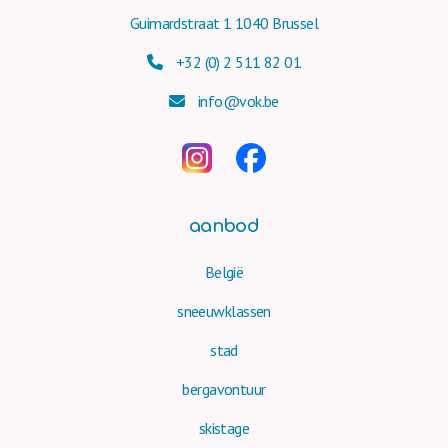
Guimardstraat 1 1040 Brussel
+32 (0) 2 511 82 01
info@vok.be
aanbod
België
sneeuwklassen
stad
bergavontuur
skistage