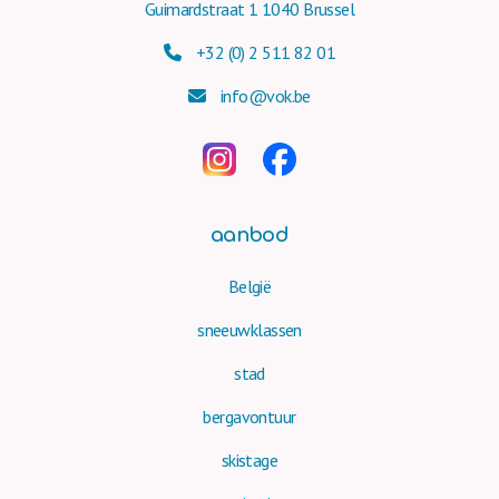
Guimardstraat 1 1040 Brussel
+32 (0) 2 511 82 01
info@vok.be
aanbod
België
sneeuwklassen
stad
bergavontuur
skistage