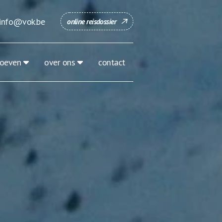
info@vok.be
online reisdossier
roeven
over ons
contact