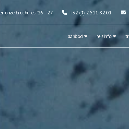
r onze brochures '26 - '27
+32 (0) 2 511 82 01
aanbod
reisinfo
t