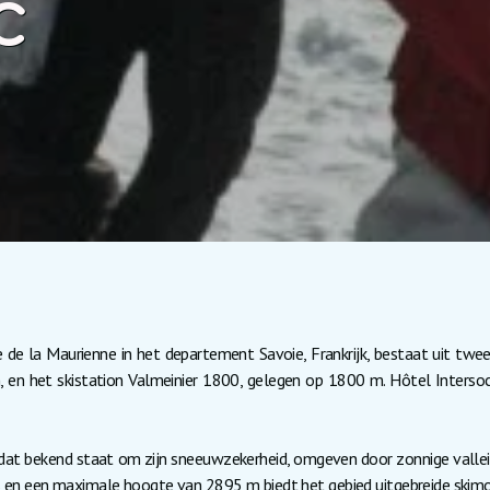
c
ée de la Maurienne in het departement Savoie, Frankrijk, bestaat uit tw
n het skistation Valmeinier 1800, gelegen op 1800 m. Hôtel Intersoc 
 dat bekend staat om zijn sneeuwzekerheid, omgeven door zonnige vall
s en een maximale hoogte van 2895 m biedt het gebied uitgebreide skimo