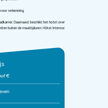
 voor verkenning.
adkamer. Daarnaast beschikt het hotel over
eiten buiten de maaltijduren. Hôtel Intersoc
js
af €
even