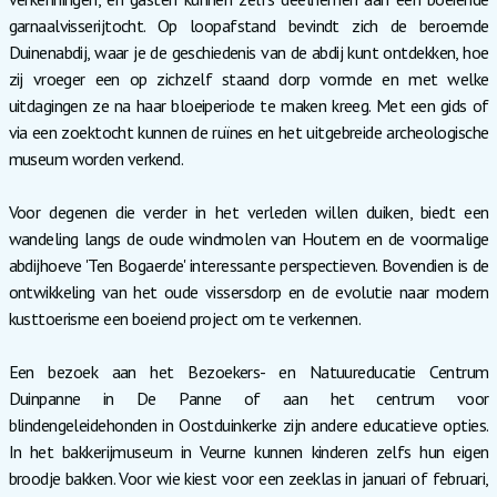
garnaalvisserijtocht. Op loopafstand bevindt zich de beroemde
Duinenabdij, waar je de geschiedenis van de abdij kunt ontdekken, hoe
zij vroeger een op zichzelf staand dorp vormde en met welke
uitdagingen ze na haar bloeiperiode te maken kreeg. Met een gids of
via een zoektocht kunnen de ruïnes en het uitgebreide archeologische
museum worden verkend.
Voor degenen die verder in het verleden willen duiken, biedt een
wandeling langs de oude windmolen van Houtem en de voormalige
abdijhoeve 'Ten Bogaerde' interessante perspectieven. Bovendien is de
ontwikkeling van het oude vissersdorp en de evolutie naar modern
kusttoerisme een boeiend project om te verkennen.
Een bezoek aan het Bezoekers- en Natuureducatie Centrum
Duinpanne in De Panne of aan het centrum voor
blindengeleidehonden in Oostduinkerke zijn andere educatieve opties.
In het bakkerijmuseum in Veurne kunnen kinderen zelfs hun eigen
broodje bakken. Voor wie kiest voor een zeeklas in januari of februari,