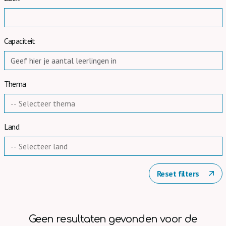
Capaciteit
Thema
Land
Reset filters
0 resultaten
Geen resultaten gevonden voor de