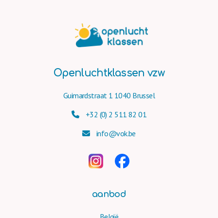
Openluchtklassen vzw
Guimardstraat 1 1040 Brussel
+32 (0) 2 511 82 01
info@vok.be
aanbod
België